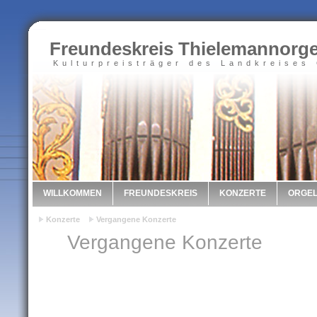
Freundeskreis Thielemannorge
Kulturpreisträger des Landkreises
WILLKOMMEN
FREUNDESKREIS
KONZERTE
ORGE
Konzerte
Vergangene Konzerte
Vergangene Konzerte